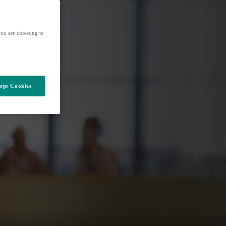
ou are choosing to
ept Cookies