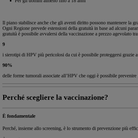
Per gli uomini almeno fino a 18 anni
Il piano stabilisce anche che gli aventi diritto possono mantenere la gr
Ogni Regione prevede estensioni della gratuità in base ad alcuni parame
gratuità è possibile avvalersi della vaccinazione a prezzo agevolato tr
9
i sierotipi di HPV più pericolosi da cui è possibile proteggersi grazie 
90%
delle forme tumorali associate all’HPV che oggi è possibile prevenire 
Perché scegliere la vaccinazione?
È fondamentale
Perché, insieme allo screening, è lo strumento di prevenzione più effic