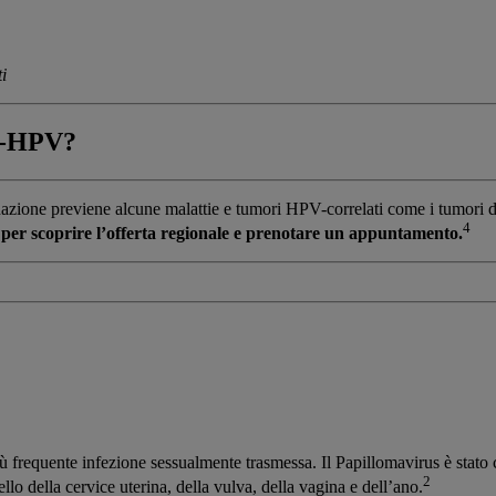
i
ti-HPV?
inazione previene alcune malattie e tumori HPV-correlati come i tumori de
4
L per scoprire l’offerta regionale e prenotare un appuntamento.
frequente infezione sessualmente trasmessa. Il Papillomavirus è stato 
2
lo della cervice uterina, della vulva, della vagina e dell’ano.