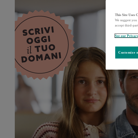
This Site Uses 
We suggest you 
accept third-par
See our Privac
Customize m