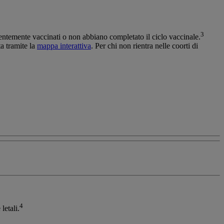
3
edentemente vaccinati o non abbiano completato il ciclo vaccinale.
ta tramite la
mappa interattiva
. Per chi non rientra nelle coorti di
4
letali.