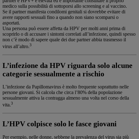
partner è HPV+ è elevata ed è importante consultare il proprio
medico sulla possibilità di sottoporsi allo screening e al vaccino.
Se il partner manifesta condilomi genitali si dovrebbe evitare di
avere rapporti sessuali fino a quando non siano scomparsi o
asportati.
Una persona può essere affetta da HPV per molti anni prima di
scoprirlo o di accusare i sintomi correlati all’infezione, quindi spesso
non c’è modo di sapere quale dei due partner abbia trasmesso il
3
virus all’altro.
L’infezione da HPV riguarda solo alcune
categorie sessualmente a rischio
L’infezione da Papillomavirus è molto frequente soprattutto nelle
persone giovani. Si calcola che circa l’80% della popolazione
sessualmente attiva la contragga almeno una volta nel corso della
3
vita.
L’HPV colpisce solo le fasce giovani
Per esempio, nelle donne, sebbene la prevalenza del virus sia più