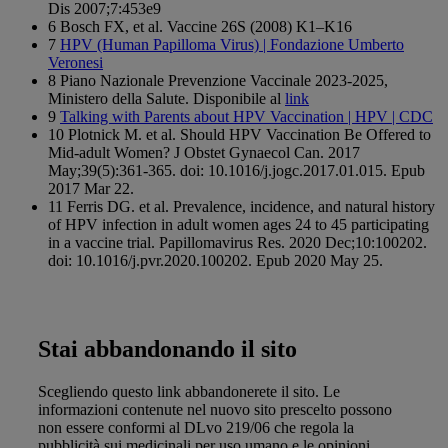
Dis 2007;7:453e9
6 Bosch FX, et al. Vaccine 26S (2008) K1–K16
7
HPV (Human Papilloma Virus) | Fondazione Umberto
Veronesi
8 Piano Nazionale Prevenzione Vaccinale 2023-2025,
Ministero della Salute. Disponibile al
link
9
Talking with Parents about HPV Vaccination | HPV | CDC
10 Plotnick M. et al. Should HPV Vaccination Be Offered to
Mid-adult Women? J Obstet Gynaecol Can. 2017
May;39(5):361-365. doi: 10.1016/j.jogc.2017.01.015. Epub
2017 Mar 22.
11 Ferris DG. et al. Prevalence, incidence, and natural history
of HPV infection in adult women ages 24 to 45 participating
in a vaccine trial. Papillomavirus Res. 2020 Dec;10:100202.
doi: 10.1016/j.pvr.2020.100202. Epub 2020 May 25.
Stai abbandonando il sito
Scegliendo questo link abbandonerete il sito. Le
informazioni contenute nel nuovo sito prescelto possono
non essere conformi al DLvo 219/06 che regola la
pubblicità sui medicinali per uso umano e le opinioni