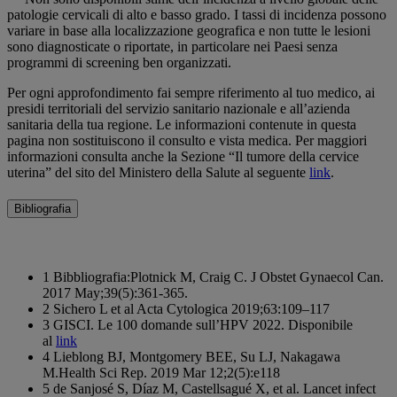
patologie cervicali di alto e basso grado. I tassi di incidenza possono
variare in base alla localizzazione geografica e non tutte le lesioni
sono diagnosticate o riportate, in particolare nei Paesi senza
programmi di screening ben organizzati.
Per ogni approfondimento fai sempre riferimento al tuo medico, ai
presidi territoriali del servizio sanitario nazionale e all’azienda
sanitaria della tua regione. Le informazioni contenute in questa
pagina non sostituiscono il consulto e vista medica. Per maggiori
informazioni consulta anche la Sezione “Il tumore della cervice
uterina” del sito del Ministero della Salute al seguente
link
.
Bibliografia
1 Bibbliografia:Plotnick M, Craig C. J Obstet Gynaecol Can.
2017 May;39(5):361-365.
2 Sichero L et al Acta Cytologica 2019;63:109–117
3 GISCI. Le 100 domande sull’HPV 2022. Disponibile
al
link
4 Lieblong BJ, Montgomery BEE, Su LJ, Nakagawa
M.Health Sci Rep. 2019 Mar 12;2(5):e118
5 de Sanjosé S, Díaz M, Castellsagué X, et al. Lancet infect