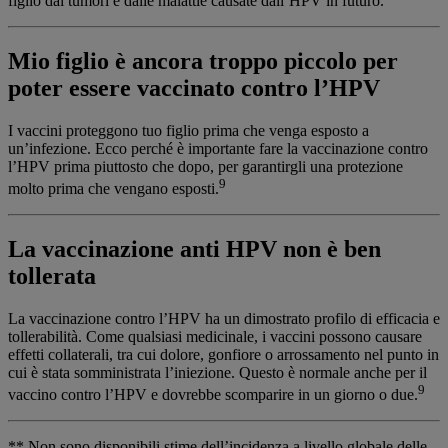
figlio dai tumori e dalle malattie causate dall’HPV in futuro.
Mio figlio è ancora troppo piccolo per
poter essere vaccinato contro l’HPV
I vaccini proteggono tuo figlio prima che venga esposto a
un’infezione. Ecco perché è importante fare la vaccinazione contro
l’HPV prima piuttosto che dopo, per garantirgli una protezione
9
molto prima che vengano esposti.
La vaccinazione anti HPV non è ben
tollerata
La vaccinazione contro l’HPV ha un dimostrato profilo di efficacia e
tollerabilità. Come qualsiasi medicinale, i vaccini possono causare
effetti collaterali, tra cui dolore, gonfiore o arrossamento nel punto in
cui è stata somministrata l’iniezione. Questo è normale anche per il
9
vaccino contro l’HPV e dovrebbe scomparire in un giorno o due.
** Non sono disponibili stime dell’incidenza a livello globale delle