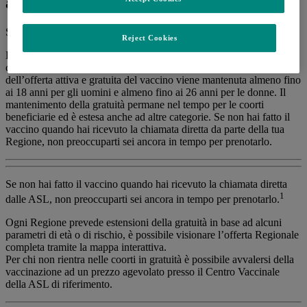
anti-HPV?
Scopri qui sotto come vaccinarti nella tua Regione.
Reject Cookies
La vaccinazione è raccomandata e gratuita per ragazzi e ragazze al
compimento degli 11 anni. In tutte le Regioni l’estensione
dell’offerta attiva e gratuita del vaccino viene mantenuta almeno fino
ai 18 anni per gli uomini e almeno fino ai 26 anni per le donne. Il
mantenimento della gratuità permane nel tempo per le coorti
beneficiarie ed è estesa anche ad altre categorie. Se non hai fatto il
vaccino quando hai ricevuto la chiamata diretta da parte della tua
Regione, non preoccuparti sei ancora in tempo per prenotarlo.
Se non hai fatto il vaccino quando hai ricevuto la chiamata diretta
1
dalle ASL, non preoccuparti sei ancora in tempo per prenotarlo.
Ogni Regione prevede estensioni della gratuità in base ad alcuni
parametri di età o di rischio, è possibile visionare l’offerta Regionale
completa tramite la mappa interattiva.
Per chi non rientra nelle coorti in gratuità è possibile avvalersi della
vaccinazione ad un prezzo agevolato presso il Centro Vaccinale
della ASL di riferimento.