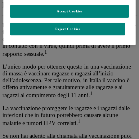
HPV in adolescenza
Accept Cookies
Risulta particolarmente importante vaccinare le ragazze e
Reject Cookies
i ragazzi in adolescenza per sfruttare la massima efficacia
della vaccinazione e della prevenzione prima che si entri
in contatto con il virus, quindi prima di avere il primo
1
rapporto sessuale.
L’unico modo per ottenere questo in una vaccinazione
di massa è vaccinare ragazze e ragazzi all’inizio
dell’adolescenza. Per tale motivo, in Italia il vaccino è
offerto attivamente e gratuitamente alle ragazze e ai
1
ragazzi al compimento degli 11 anni.
La vaccinazione proteggere le ragazze e i ragazzi dalle
infezioni che in futuro potrebbero causare alcune
1
malattie e tumori HPV correlati.
Se non hai aderito alla chiamata alla vaccinazione puoi